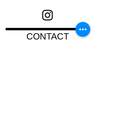
CONTACT
ご来店いただく方のご迷惑を避けるた
め、できるだけ予約をお願い申し上げ
ます。
※博多店オープンの期間は月に
よって変わりますので決定次第随時公
式LINEにてお知らせしております。ま
た、
博多店のご予約はLINEチャットか
お電話にて承っております。
※ピック
アップについてはスタッフが対応する
ことも可能ですので、お急ぎ等の場合
はLINEチャットかお電話にてお問い合
わせください。
LINE公式アカウントURL：
https://lin.ee/AOmyo3h