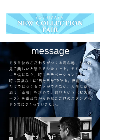
message
ミリ単位のこだわりがつくる着心地。ひと目
見て美しいと感じるシルエット。それは、時
に自信になり、時にモチベーションになり、
時に言葉以上に“自分自身”を語る。技術と感性
だけではつくることができない、人生に寄り
添う「幸服」を求めて。対話という〈ビスポ
ーク〉を重ねながらあなただけのスタンダー
ドを共につくっていきたい。